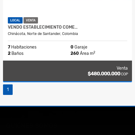
LOCAL
VENTA
VENDO ESTABLECIMIENTO COME…
Chinácota, Norte de Santander, Colombia
7
Habitaciones
0
Garaje
2
2
Baños
260
Área m
Venta
$480.000.000
COP
1
QUIÉNES SOMOS
Inmobiliaria San Nicolás de Chinácota, empresa líder del sector