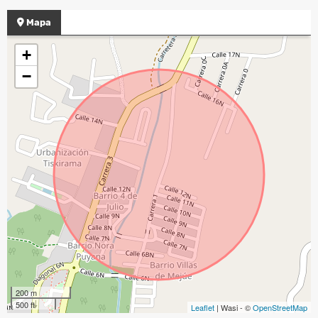
Mapa
+
−
200 m
500 ft
Leaflet
| Wasi - ©
OpenStreetMap