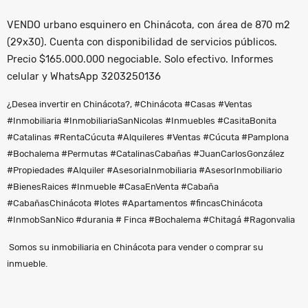
VENDO urbano esquinero en Chinácota, con área de 870 m2
(29x30). Cuenta con disponibilidad de servicios públicos.
Precio $165.000.000 negociable. Solo efectivo. Informes
celular y WhatsApp 3203250136
¿Desea invertir en Chinácota?, #Chinácota #Casas #Ventas
#Inmobiliaria #InmobiliariaSanNicolas #Inmuebles #CasitaBonita
#Catalinas #RentaCúcuta #Alquileres #Ventas #Cúcuta #Pamplona
#Bochalema #Permutas #CatalinasCabañas #JuanCarlosGonzález
#Propiedades #Alquiler #AsesoriaInmobiliaria #AsesorInmobiliario
#BienesRaices #Inmueble #CasaEnVenta #Cabaña
#CabañasChinácota #lotes #Apartamentos #fincasChinácota
#InmobSanNico #durania # Finca #Bochalema #Chitagá #Ragonvalia
Somos su inmobiliaria en Chinácota para vender o comprar su
inmueble.