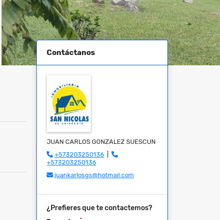
Contáctanos
JUAN CARLOS GONZALEZ SUESCUN
+573203250136
|
+573203250136
juankarlosgs@hotmail.com
¿Prefieres que te contactemos?
*