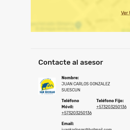
Ver
Contacte al asesor
Nombre:
JUAN CARLOS GONZALEZ
SUESCUN
Teléfono
Teléfono Fijo:
Móvil:
+573203250136
+573203250136
Email:
juankarlosgs@hotmail.com