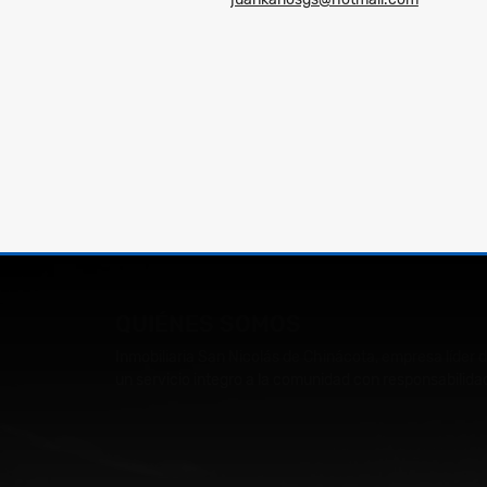
QUIÉNES SOMOS
Inmobiliaria San Nicolás de Chinácota, empresa líder 
un servicio integro a la comunidad con responsabilidad