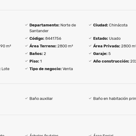
Departamento:
Norte de
Ciudad:
Chinácota
Santander
Código:
8441756
Estado:
Usado
90 m²
Área Terreno:
2800 m²
Área Privada:
2800 m
Baños:
2
Garaje:
5
Piso:
1
Año construcción:
20
:
Lote
Tipo de negocio:
Venta
Baño auxiliar
Baño en habitación prin
do
Árboles frutales
Área Social