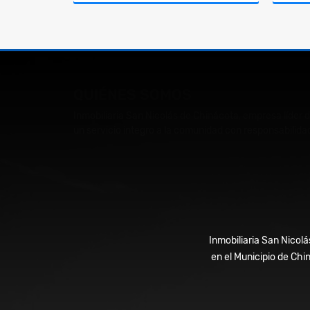
Venta
$1.200.000.000
QUIÉNES SOMOS
Inmobiliaria San Nicolás de Chinácota, empresa líder 
un servicio integro a la comunidad con responsabilidad
Inmobiliaria San Nicolá
en el Municipio de Chi