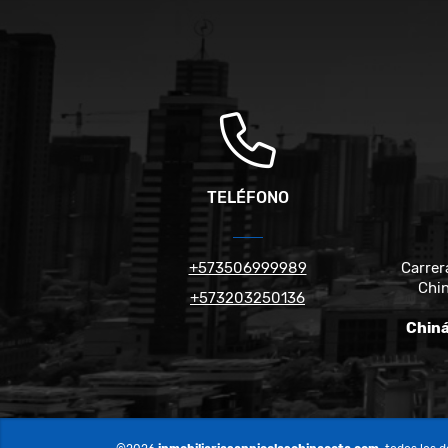
TELÉFONO
+573506999989
Carrer
Chin
+573203250136
Chiná