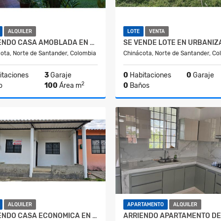
ALQUILER
LOTE
VENTA
ARRIENDO CASA AMOBLADA EN CHINACOTA
ota, Norte de Santander, Colombia
Chinácota, Norte de Santander, Co
taciones
3
Garaje
0
Habitaciones
0
Garaje
2
o
100
Área m
0
Baños
Alquiler
$1.000.000
$195.000.000
ALQUILER
APARTAMENTO
ALQUILER
ARRIENDO CASA ECONOMICA EN CHINACOTA