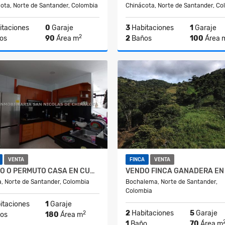
ota, Norte de Santander, Colombia
Chinácota, Norte de Santander, Co
taciones
0
Garaje
3
Habitaciones
1
Garaje
2
os
90
Área m
2
Baños
100
Área 
Alquiler
A
$600.000
$1.000.000
VENTA
FINCA
VENTA
VENDO O PERMUTO CASA EN CUCUTA
, Norte de Santander, Colombia
Bochalema, Norte de Santander,
Colombia
itaciones
1
Garaje
2
Habitaciones
5
Garaje
2
os
180
Área m
1
Baño
70
Área m