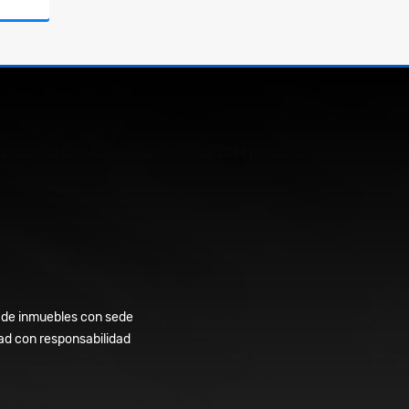
Venta
0
l Municipio de Chinácota desde enero de 2014 prestando
er de inmuebles con sede
dad con responsabilidad