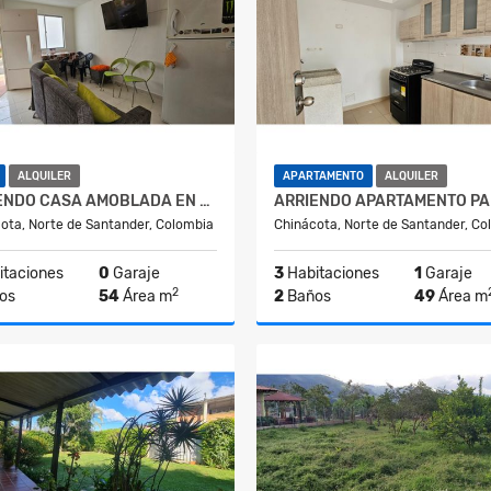
ALQUILER
APARTAMENTO
ALQUILER
ARRIENDO CASA AMOBLADA EN CONJUNTO CERRADO DE CHINACOTA
ota, Norte de Santander, Colombia
Chinácota, Norte de Santander, Co
taciones
0
Garaje
3
Habitaciones
1
Garaje
2
os
54
Área m
2
Baños
49
Área m
Alquiler
A
$1.000.000
$850.000