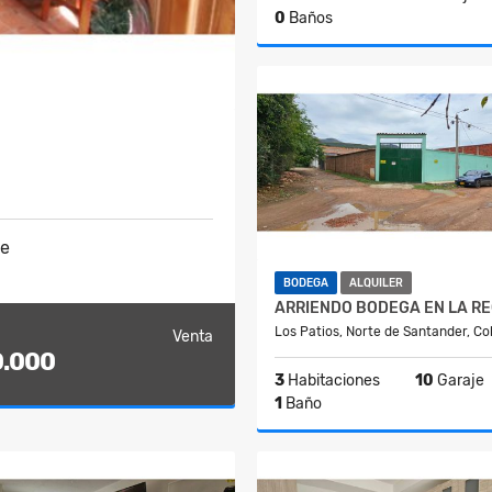
0
Baños
$70.000.000
je
BODEGA
ALQUILER
Los Patios, Norte de Santander, C
Venta
0.000
3
Habitaciones
10
Garaje
1
Baño
A
$3.000.000