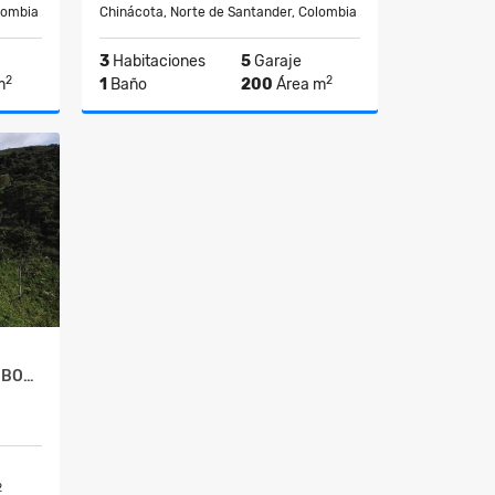
lombia
Chinácota, Norte de Santander, Colombia
3
Habitaciones
5
Garaje
2
2
m
1
Baño
200
Área m
lquiler
Venta
$350.000.000
VENDO FINCA GANADERA EN BOCHALEMA
2