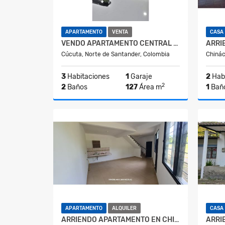
APARTAMENTO
VENTA
CASA
VENDO APARTAMENTO CENTRAL EN CUCUTA
Cúcuta, Norte de Santander, Colombia
Chinác
3
Habitaciones
1
Garaje
2
Habi
2
2
Baños
127
Área m
1
Bañ
Venta
$300.000.000
APARTAMENTO
ALQUILER
CASA
ARRIENDO APARTAMENTO EN CHINACOTA