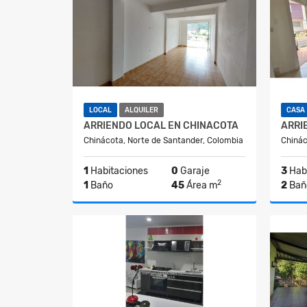
LOCAL
ALQUILER
CASA
ARRIENDO LOCAL EN CHINACOTA
Chinácota, Norte de Santander, Colombia
Chinác
1
Habitaciones
0
Garaje
3
Habi
2
1
Baño
45
Área m
2
Bañ
Alquiler
$650.000