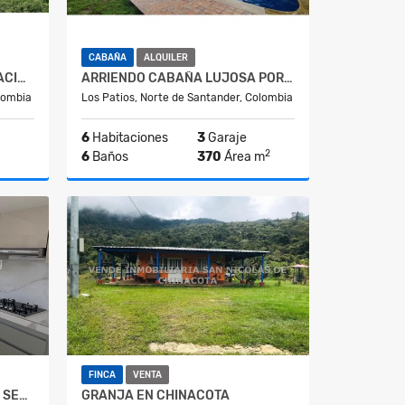
CABAÑA
ALQUILER
SE VENDE LOTE EN URBANIZACION DE CHINACOTA
ARRIENDO CABAÑA LUJOSA POR MESES EN LAGOS DE PALUJAN
lombia
Los Patios, Norte de Santander, Colombia
6
Habitaciones
3
Garaje
2
6
Baños
370
Área m
Venta
Alquiler
$5.000.000
FINCA
VENTA
ARRIENDO APARTAMENTO DE SEGUNDO PISO PARA ESTREÑAR EN CHINACOTA
GRANJA EN CHINACOTA