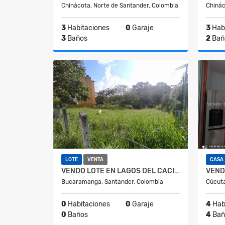
Chinácota, Norte de Santander, Colombia
Chinác
3
Habitaciones
0
Garaje
3
Habi
3
Baños
2
Bañ
Alquiler
$700.000
LOTE
VENTA
CASA
VENDO LOTE EN LAGOS DEL CACIQUE
Bucaramanga, Santander, Colombia
Cúcuta
0
Habitaciones
0
Garaje
4
Hab
0
Baños
4
Bañ