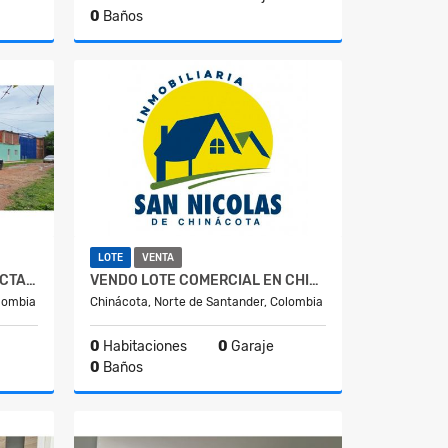
0
Baños
Venta
Precio
Consultar
LOTE
VENTA
ARRIENDO BODEGA EN LA RECTA LOS VADOS (LOS PATIOS)
VENDO LOTE COMERCIAL EN CHINACOTA
olombia
Chinácota, Norte de Santander, Colombia
0
Habitaciones
0
Garaje
0
Baños
lquiler
Venta
$3.400.000.000