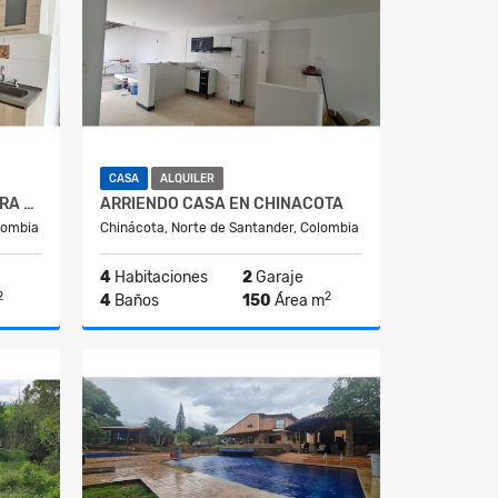
CASA
ALQUILER
ARRIENDO APARTAMENTO PARA ESTRENAR EN CHINACOTA
ARRIENDO CASA EN CHINACOTA
lombia
Chinácota, Norte de Santander, Colombia
4
Habitaciones
2
Garaje
2
2
4
Baños
150
Área m
lquiler
Alquiler
$1.200.000