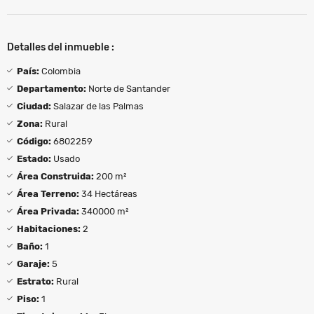
Detalles del inmueble :
País:
Colombia
Departamento:
Norte de Santander
Ciudad:
Salazar de las Palmas
Zona:
Rural
Código:
6802259
Estado:
Usado
Área Construida:
200 m²
Área Terreno:
34 Hectáreas
Área Privada:
340000 m²
Habitaciones:
2
Baño:
1
Garaje:
5
Estrato:
Rural
Piso:
1