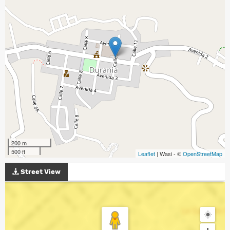
200 m
500 ft
Leaflet
| Wasi - ©
OpenStreetMap
Street View