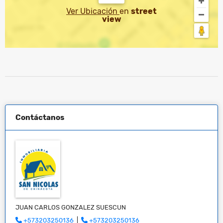
Ver Ubicación
en
street
view
Contáctanos
JUAN CARLOS GONZALEZ SUESCUN
+573203250136
|
+573203250136