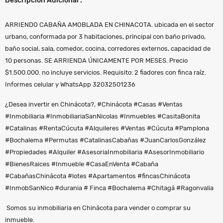
Descripción Adicional :
ARRIENDO CABAÑA AMOBLADA EN CHINACOTA. ubicada en el sector
urbano, conformada por 3 habitaciones, principal con baño privado,
baño social, sala, comedor, cocina, corredores externos, capacidad de
10 personas. SE ARRIENDA ÚNICAMENTE POR MESES. Precio
$1.500.000. no incluye servicios. Requisito: 2 fiadores con finca raíz.
Informes celular y WhatsApp 32032501236
¿Desea invertir en Chinácota?, #Chinácota #Casas #Ventas
#Inmobiliaria #InmobiliariaSanNicolas #Inmuebles #CasitaBonita
#Catalinas #RentaCúcuta #Alquileres #Ventas #Cúcuta #Pamplona
#Bochalema #Permutas #CatalinasCabañas #JuanCarlosGonzález
#Propiedades #Alquiler #AsesoriaInmobiliaria #AsesorInmobiliario
#BienesRaices #Inmueble #CasaEnVenta #Cabaña
#CabañasChinácota #lotes #Apartamentos #fincasChinácota
#InmobSanNico #durania # Finca #Bochalema #Chitagá #Ragonvalia
Somos su inmobiliaria en Chinácota para vender o comprar su
inmueble.