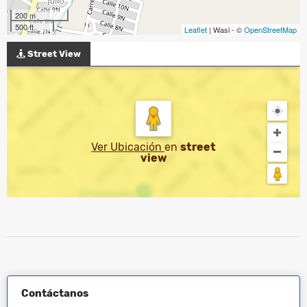
200 m
500 ft
Leaflet
| Wasi - ©
OpenStreetMap
Street View
Ver Ubicación
en
street
view
Contáctanos