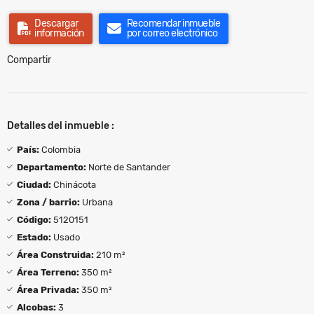
Descargar
Recomendar inmueble
información
por correo electrónico
Compartir
Detalles del inmueble :
País:
Colombia
Departamento:
Norte de Santander
Ciudad:
Chinácota
Zona / barrio:
Urbana
Código:
5120151
Estado:
Usado
Área Construida:
210 m²
Área Terreno:
350 m²
Área Privada:
350 m²
Alcobas:
3