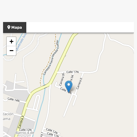
Mapa
+
−