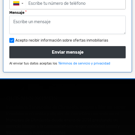
▼
*
Mensaje
Acepto recibir información sobre ofertas inmobiliarias
Enviar mensaje
Al enviar tus datos aceptas los
Términos de servicio y privacidad
QUIÉNES SOMOS
Inmobiliaria San Nicolás de Chinácota, empresa líder del sector
Inmobiliario en venta y alquiler de inmuebles con sede en el
Municipio de Chinácota desde enero de 2014 prestando un
servicio integro a la comunidad con responsabilidad social y
tranquilidad a nuestros clientes