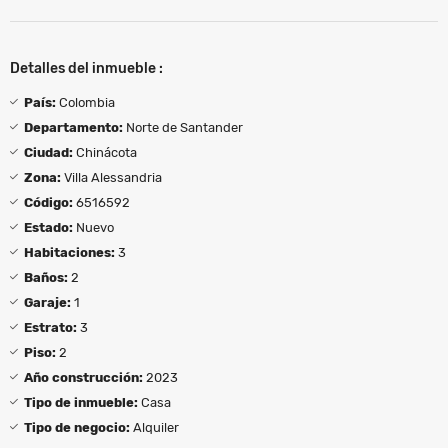
Detalles del inmueble :
País:
Colombia
Departamento:
Norte de Santander
Ciudad:
Chinácota
Zona:
Villa Alessandria
Código:
6516592
Estado:
Nuevo
Habitaciones:
3
Baños:
2
Garaje:
1
Estrato:
3
Piso:
2
Año construcción:
2023
Tipo de inmueble:
Casa
Tipo de negocio:
Alquiler