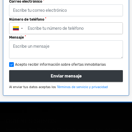
*
Correo electrónico
*
Número de teléfono
▼
*
Mensaje
Acepto recibir información sobre ofertas inmobiliarias
Enviar mensaje
Al enviar tus datos aceptas los
Términos de servicio y privacidad
QUIÉNES SOMOS
Inmobiliaria San Nicolás de Chinácota, empresa líder del sector