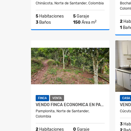
Chinácota, Norte de Santander, Colombia
Bochal
Colom
5
Habitaciones
5
Garaje
2
Habi
2
3
Baños
150
Área m
1
Bañ
Venta
$690.000.000
FINCA
VENTA
CASA
VENDO FINCA ECONOMICA EN PAMPLONITA
Pamplonita, Norte de Santander,
Cúcuta
Colombia
3
Habi
2
Habitaciones
0
Garaje
2
Bañ