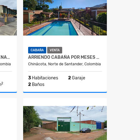
CABAÑA
VENTA
ARRIENDO CASA PARA ESTRENAR EN CONJUNTO CERRADO DE CHINACOTA
ARRIENDO CABAÑA POR MESES EN CHINACOTA
lombia
Chinácota, Norte de Santander, Colombia
3
Habitaciones
2
Garaje
2
m
2
Baños
lquiler
Alquiler
$1.300.000