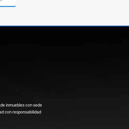
lquiler
l Municipio de Chinácota desde enero de 2014 prestando
er de inmuebles con sede
dad con responsabilidad