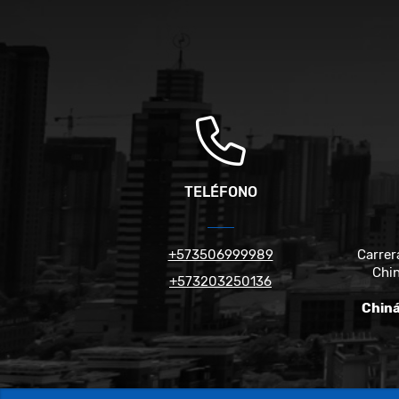
TELÉFONO
+573506999989
Carrer
Chin
+573203250136
Chiná