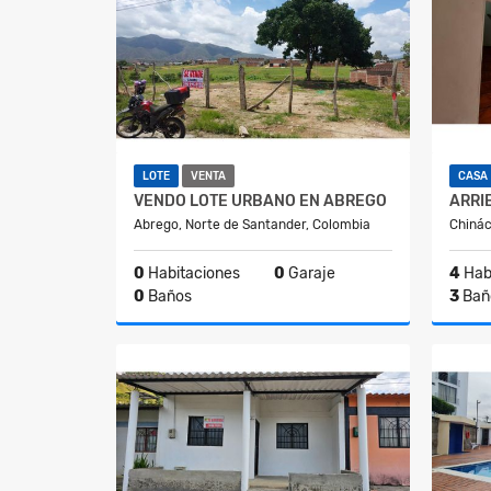
LOTE
VENTA
CASA
VENDO LOTE URBANO EN ABREGO
Abrego, Norte de Santander, Colombia
Chinác
0
Habitaciones
0
Garaje
4
Hab
0
Baños
3
Bañ
Venta
$80.000.000