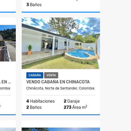
3
Baños
lquiler
Alquiler
$700.000
CABAÑA
VENTA
ARRIENDO CASA ECONOMICA EN CHINACOTA
VENDO CABAÑA EN CHINACOTA
lombia
Chinácota, Norte de Santander, Colombia
4
Habitaciones
2
Garaje
2
2
2
Baños
273
Área m
Venta
Venta
$650.000.000