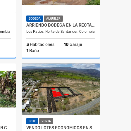
BODEGA
ALQUILER
ARRIENDO BODEGA EN LA RECTA LOS VADOS (LOS PATIOS)
lombia
Los Patios, Norte de Santander, Colombia
3
Habitaciones
10
Garaje
1
Baño
Venta
Alquiler
0
$3.000.000
LOTE
VENTA
VENDO CASALOTE URBANA EN CHINACOTA
VENDO LOTES ECONOMICOS EN SAN CAYETANO