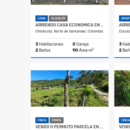
CASA
ALQUILER
APAR
ARRIENDO CASA ECONOMICA EN CHINACOTA
Chinácota, Norte de Santander, Colombia
Cúcuta
3
Habitaciones
0
Garaje
3
Habi
2
2
Baños
90
Área m
2
Bañ
Alquiler
$600.000
FINCA
VENTA
FINCA
VENDO O PERMUTO PARCELA EN CHINACOTA