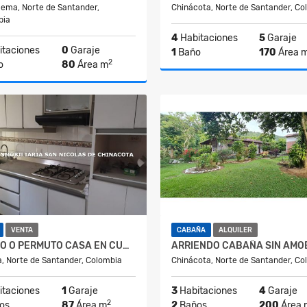
ema, Norte de Santander,
Chinácota, Norte de Santander, Co
bia
4
Habitaciones
5
Garaje
taciones
0
Garaje
1
Baño
170
Área 
2
o
80
Área m
Venta
$600.000.00
$160.000.000
VENTA
CABAÑA
ALQUILER
VENDO O PERMUTO CASA EN CUCUTA
, Norte de Santander, Colombia
Chinácota, Norte de Santander, Co
taciones
1
Garaje
3
Habitaciones
4
Garaje
2
os
87
Área m
2
Baños
200
Área 