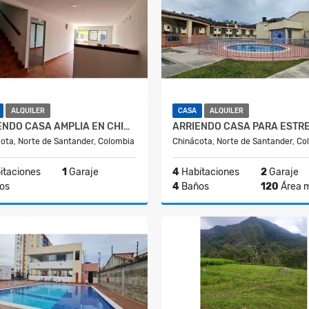
ALQUILER
CASA
ALQUILER
ARRIENDO CASA AMPLIA EN CHINACOTA
ota, Norte de Santander, Colombia
Chinácota, Norte de Santander, Co
itaciones
1
Garaje
4
Habitaciones
2
Garaje
os
4
Baños
120
Área 
Alquiler
A
$800.000
$1.200.000