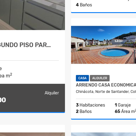
4
Baños
A
$1.000.000
GUNDO PISO PAR…
e
2
ea m
CASA
ALQUILER
Chinácota, Norte de Santander, Co
Alquiler
00
3
Habitaciones
1
Garaje
2
Baños
65
Área m
$770.000