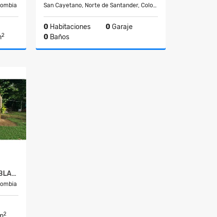
lombia
San Cayetano, Norte de Santander, Colo…
0
Habitaciones
0
Garaje
2
m
0
Baños
Venta
Venta
0
$30.000.000
ARRIENDO CABAÑA SIN AMOBLAR POR MESES EN CHINACOTA
lombia
2
m