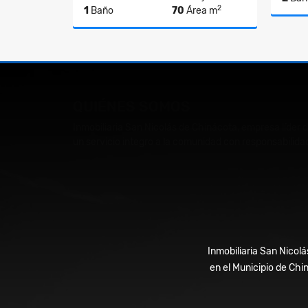
2
1
Baño
70
Área m
Venta
$220.000.000
QUIÉNES SOMOS
Inmobiliaria San Nicolás de Chinácota, empresa líder 
un servicio integro a la comunidad con responsabilidad
Inmobiliaria San Nicolá
en el Municipio de Chi